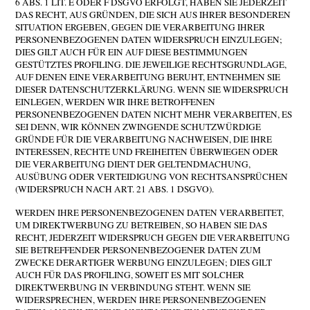
6 ABS. 1 LIT. E ODER F DSGVO ERFOLGT, HABEN SIE JEDERZEIT
DAS RECHT, AUS GRÜNDEN, DIE SICH AUS IHRER BESONDEREN
SITUATION ERGEBEN, GEGEN DIE VERARBEITUNG IHRER
PERSONENBEZOGENEN DATEN WIDERSPRUCH EINZULEGEN;
DIES GILT AUCH FÜR EIN AUF DIESE BESTIMMUNGEN
GESTÜTZTES PROFILING. DIE JEWEILIGE RECHTSGRUNDLAGE,
AUF DENEN EINE VERARBEITUNG BERUHT, ENTNEHMEN SIE
DIESER DATENSCHUTZERKLÄRUNG. WENN SIE WIDERSPRUCH
EINLEGEN, WERDEN WIR IHRE BETROFFENEN
PERSONENBEZOGENEN DATEN NICHT MEHR VERARBEITEN, ES
SEI DENN, WIR KÖNNEN ZWINGENDE SCHUTZWÜRDIGE
GRÜNDE FÜR DIE VERARBEITUNG NACHWEISEN, DIE IHRE
INTERESSEN, RECHTE UND FREIHEITEN ÜBERWIEGEN ODER
DIE VERARBEITUNG DIENT DER GELTENDMACHUNG,
AUSÜBUNG ODER VERTEIDIGUNG VON RECHTSANSPRÜCHEN
(WIDERSPRUCH NACH ART. 21 ABS. 1 DSGVO).
WERDEN IHRE PERSONENBEZOGENEN DATEN VERARBEITET,
UM DIREKTWERBUNG ZU BETREIBEN, SO HABEN SIE DAS
RECHT, JEDERZEIT WIDERSPRUCH GEGEN DIE VERARBEITUNG
SIE BETREFFENDER PERSONENBEZOGENER DATEN ZUM
ZWECKE DERARTIGER WERBUNG EINZULEGEN; DIES GILT
AUCH FÜR DAS PROFILING, SOWEIT ES MIT SOLCHER
DIREKTWERBUNG IN VERBINDUNG STEHT. WENN SIE
WIDERSPRECHEN, WERDEN IHRE PERSONENBEZOGENEN