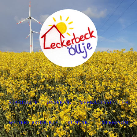
STARTSEITE
UNSER ÖL
VERKAUFSSTELLEN
WEITERE PRODUKTE
KONTAKT
IMPRESSUM