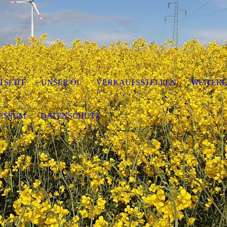
TSEITE
UNSER ÖL
VERKAUFSSTELLEN
WEITER
ESSUM
DATENSCHUTZ